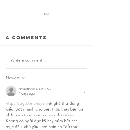
4 Comments
Write a comment...
Thank you
Prescho
OSU!
graduat
Newest
davidthom.a.s.282.55
4 days ago
https://pg88.money
 mình ghé thử đúng 
kiểu lướt nhanh cho biết thôi, thấy bạn bè 
nhắc nên tò mò xem giao diện ra sao. 
Không có ngồi đọc kỹ hay bấm hết các 
mục đâu, chủ yếu xem nhìn có “dễ thở” 