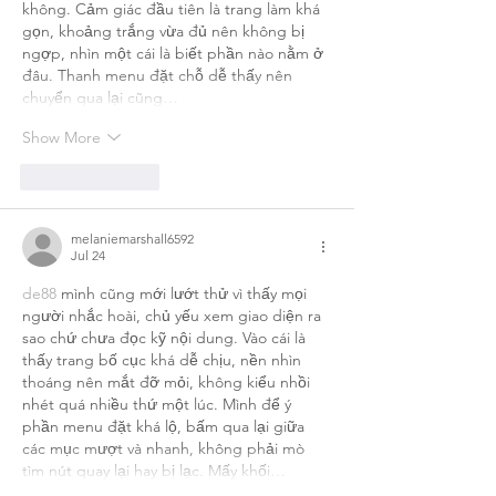
không. Cảm giác đầu tiên là trang làm khá 
gọn, khoảng trắng vừa đủ nên không bị 
ngợp, nhìn một cái là biết phần nào nằm ở 
đâu. Thanh menu đặt chỗ dễ thấy nên 
chuyển qua lại cũng…
Show More
Like
Reply
melaniemarshall6592
Jul 24
de88
 mình cũng mới lướt thử vì thấy mọi 
người nhắc hoài, chủ yếu xem giao diện ra 
sao chứ chưa đọc kỹ nội dung. Vào cái là 
thấy trang bố cục khá dễ chịu, nền nhìn 
thoáng nên mắt đỡ mỏi, không kiểu nhồi 
nhét quá nhiều thứ một lúc. Mình để ý 
phần menu đặt khá lộ, bấm qua lại giữa 
các mục mượt và nhanh, không phải mò 
tìm nút quay lại hay bị lạc. Mấy khối…