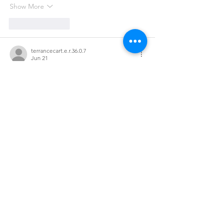
Show More
Like
Reply
terrancecart.e.r.36.0.7
Jun 21
This page feels like it respects your time. 
The text is broken up in a way that’s easy to 
skim, and I didn’t have to hunt around to 
figure out what it was trying to say. I ended 
up clicking into 
Drift Boss
 halfway through 
just to see if it was actually quick to jump 
into, and yeah—those one-button controls 
are super simple, but the timing gets tricky 
fast. What I liked most is that the site 
doesn’t drown everything…
Show More
Like
Reply